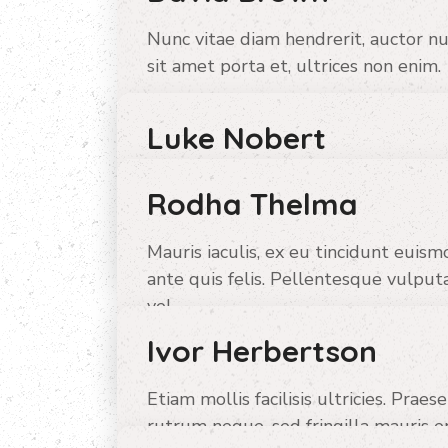
Nunc vitae diam hendrerit, auctor nul
sit amet porta et, ultrices non enim.
Luke Nobert
EN SAVOIR PLUS
He rejects pleasures to secure other
Rodha Thelma
Mauris iaculis, ex eu tincidunt euism
EN SAVOIR PLUS
ante quis felis. Pellentesque vulpu
vel.
Ivor Herbertson
EN SAVOIR PLUS
Etiam mollis facilisis ultricies. Praes
rutrum neque, sed fringilla mauris er