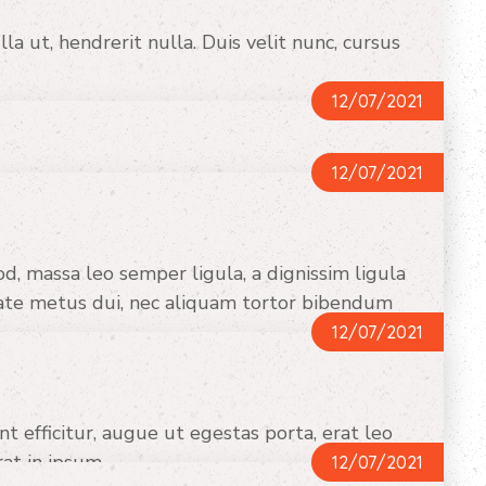
la ut, hendrerit nulla. Duis velit nunc, cursus
12/07/2021
12/07/2021
 greater pleasures or else he endures.
od, massa leo semper ligula, a dignissim ligula
tate metus dui, nec aliquam tortor bibendum
12/07/2021
ent efficitur, augue ut egestas porta, erat leo
at in ipsum.
12/07/2021