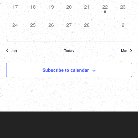
0
0
0
0
0
1
0
17
18
19
20
21
22
23
events,
events,
events,
events,
events,
event,
events,
0
0
0
0
0
0
0
24
25
26
27
28
1
2
events,
events,
events,
events,
events,
events,
events,
Jan
Today
Mar
Subscribe to calendar