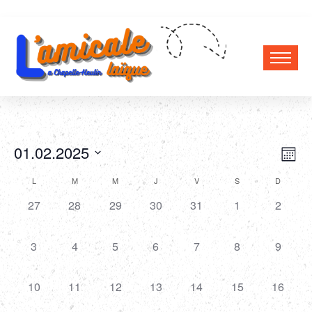
Vi
Ev
01.02.2025
Mont
Select
Vi
Nav
Calendar
L
M
M
J
V
S
D
date.
Na
0
0
0
0
0
0
0
27
28
29
30
31
1
2
of
events,
events,
events,
events,
events,
events,
events,
Events
0
0
0
0
0
0
0
3
4
5
6
7
8
9
events,
events,
events,
events,
events,
events,
events,
0
0
0
0
0
0
0
10
11
12
13
14
15
16
events,
events,
events,
events,
events,
events,
events,