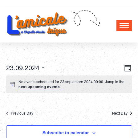
Vi
Ev
23.09.2024
Day
Select
Vi
Nav
No events scheduled for 23 septembre 2024 00:00. Jump to the
date.
Na
.
next upcoming events
Previous Day
Next Day
Subscribe to calendar