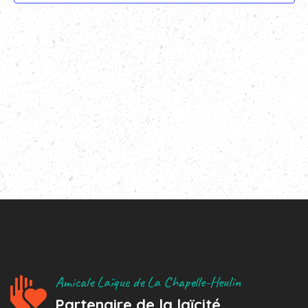
Amicale Laïque de La Chapelle-Heulin
Partenaire de la laïcité