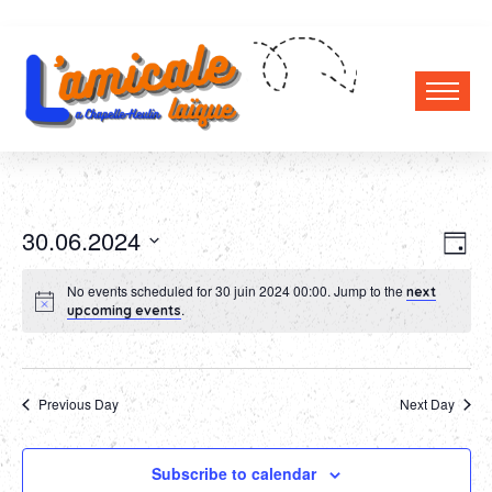
Vi
Ev
30.06.2024
Day
Select
Vi
Nav
No events scheduled for 30 juin 2024 00:00. Jump to the
next
date.
Na
.
upcoming events
Previous Day
Next Day
Subscribe to calendar