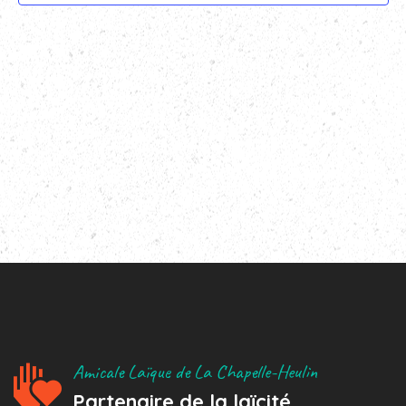
Amicale Laïque de La Chapelle-Heulin
Partenaire de la laïcité