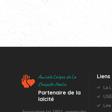
Liens 
Amicale Laïque de La
Chapelle-Heulin
La 
Partenaire de la
USE
laïcité
Lire
Association loi 1901, construite