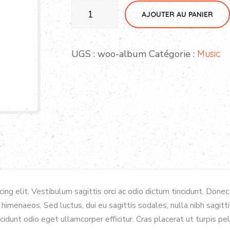
quantité
AJOUTER AU PANIER
de
Tortoise
Reptile
UGS :
woo-album
Catégorie :
Music
Toy
ing elit. Vestibulum sagittis orci ac odio dictum tincidunt. Donec
 himenaeos. Sed luctus, dui eu sagittis sodales, nulla nibh sagit
idunt odio eget ullamcorper efficitur. Cras placerat ut turpis 