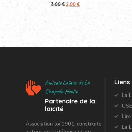
Le
Le
3,00
€
2,00
€
prix
prix
initial
actuel
était :
est :
3,00 €.
2,00 €.
Liens 
Amicale Laïque de La
Chapelle-Heulin
La 
Partenaire de la
USE
laïcité
Lire
Association loi 1901, construite
La L
autour de la défense et du