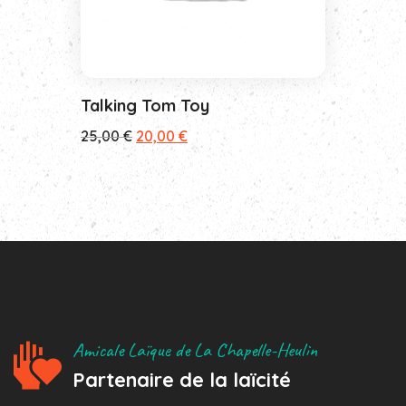
Talking Tom Toy
Le
Le
25,00
€
20,00
€
prix
prix
initial
actuel
était :
est :
25,00 €.
20,00 €.
Amicale Laïque de La Chapelle-Heulin
Partenaire de la laïcité