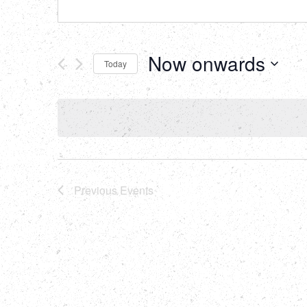
Now onwards
Today
Select
date.
Previous
Events