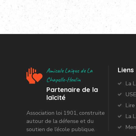
Liens 
Amicale Laïque de La
Chapelle-Heulin
La 
Partenaire de la
USE
laïcité
Lire
Association loi 1901, construite
La L
autour de la défense et du
Men
soutien de l’école publique.